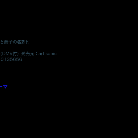
国のスナックを巡る物語…ラジオ
ットをお届けする、全23曲入フル
ひき倶楽部
と蘭
子の名刺付
DMV付）発売元：art sonic
0135656
ー」
ーマ
やで、恋の町」