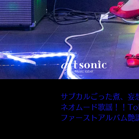
サブカルごった煮、妄
ネオムード歌謡！！To
ファーストアルバム艶誕
時は平成元年。10年振りに再会