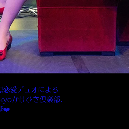
想恋愛デュオによる
kyoかけひき倶楽部、
❤️
した鷺ノ宮 史郎と水中花 蘭子が、