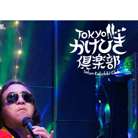
ive
Movie
Contact
部。