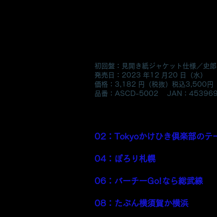
恋のかけひきをしながら日本全
ドラマ仕立てでふたりのデュエ
アルバム。
『アンコール』／ Tokyo かけ
初回盤：見開き紙ジャケット仕様／史郎
発売日：2023 年12 月20 日（水）
価格：3,182 円（税抜）税込3,500円（
品番：ASCD-5002 JAN：453969
〈収録曲・全23曲〉
01：「1989年のラブストーリ
02：Tokyoかけひき倶楽部のテ
03：「スナック時計台から」
04：ぽろり札幌
05：「空港からぬれ煎餅」
06：バーチーGo!なら総武線
07：「あなたは左、私は右に」
08：たぶん横須賀か横浜
09：「新幹線は走る、車掌は僕