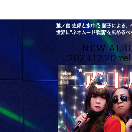
Tokyo Kakehiki Club
鷺ノ宮 史郎と水中花 蘭子による、
世界に"ネオムード歌謡"を広める
NEW ALB
2023.12.20 re