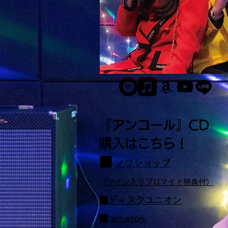
『アンコール』CD
購入はこちら！
■
ノワショップ
（サイン入りブロマイド特典付）
■ディスク
ユニオン
■
amazon