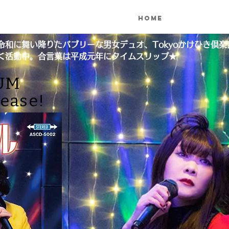
Home
Songs
L
令和に舞い降りたバブリーな男女デュオ、Tokyoかけひき倶楽
べく活動中。合言葉は平成元年にタイムスリップ★
UM
lease!