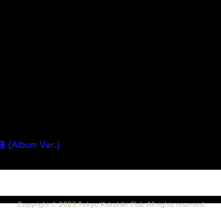
500ｍの恋模様」
athe into my microphone～」
東京物語』」
lbum Ver.)
Copyright © 2023 Tokyo Kakehiki Club All rights reserved.