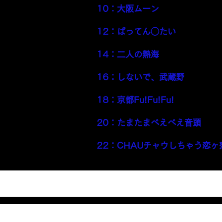
10：大阪ムーン
11：「東西約250ｍ、南北約1
12：ばってん◯たい
13：「金色夜又」
14：二人の熱海
15：「ポケベルが鳴りすぎて」
16：しないで、武蔵野
17：「マイクのテスト中 ～don’t bre
18：京都Fu!Fu!Fu!
19：「バイノーラル録音『西・
20：たまたまべえべえ音頭
21：「あの日のアンコール」
22：CHAUチャウしちゃう恋ヶ窪 (A
23：「アンコールは突然に」